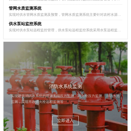
管网水质监测系统
实现对供水管网水质监测及预警，管网水质监测系统主要针对农村水源机井、水厂清水池、供水管网末端等场景的水质进行监测，通过科学、合理的布设方案，不间断的监测管网水质的各项指标，通过水质监测系统平台实现综合分析。
供水泵站监控系统
实现对供水泵站远程监控管理，供水泵站远程监控系统采用水泵远程监测装置对泵站供水工艺过程动力设备的控制参数、水池液位、泵站出水压力和流量进行实时采集，实现对供水泵站远程监控，实现对供水泵站无人值守。
消防水系统监测
实现建筑消防水系统的喷淋末端压力监测、消火栓压力监测、消防水池
监测，实现市政消火栓远程监测等
立即进入